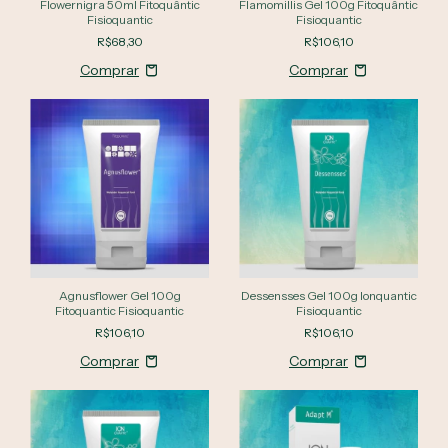
Flowernigra 50ml Fitoquântic
Flamomillis Gel 100g Fitoquântic
Fisioquantic
Fisioquantic
R$68,30
R$106,10
Agnusflower Gel 100g
Dessensses Gel 100g Ionquantic
Fitoquantic Fisioquantic
Fisioquantic
R$106,10
R$106,10