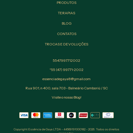
PRODUTOS
TERAPIAS
BLOG
CONTATOS
TROCAS E DEVOLUÇÕES
5547997712002
*55 (47) 99771-2002
essenciadegaya8@gmail.com
Rua 901, n 400, sala 703 - Balneário Camboriú / SC
Visite o nosso Blog!
Copyright Essência de Gaya LTDA - 44569191000182 - 2026. Todos os direitos