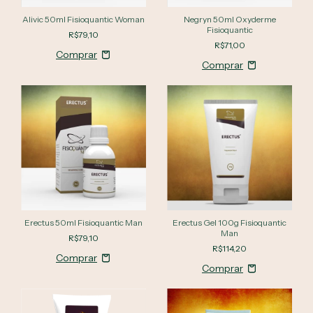
Alivic 50ml Fisioquantic Woman
Negryn 50ml Oxyderme
Fisioquantic
R$79,10
R$71,00
Erectus 50ml Fisioquantic Man
Erectus Gel 100g Fisioquantic
Man
R$79,10
R$114,20