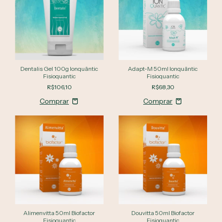
Dentalis Gel 100g Ionquântic
Adapt-M 50ml Ionquântic
Fisioquantic
Fisioquantic
R$106,10
R$68,30
Alimenvitta 50ml Biofactor
Douvitta 50ml Biofactor
Fisioquantic
Fisioquantic