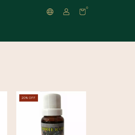
0
20
%
OFF