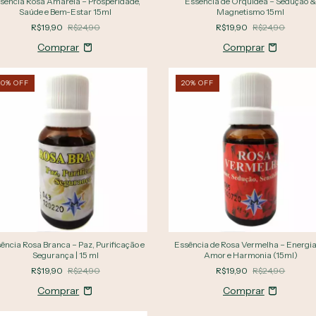
sência Rosa Amarela – Prosperidade,
Essência de Orquídea – Sedução 
Saúde e Bem-Estar 15ml
Magnetismo 15ml
R$19,90
R$24,90
R$19,90
R$24,90
20
%
OFF
20
%
OFF
ência Rosa Branca – Paz, Purificação e
Essência de Rosa Vermelha – Energia
Segurança | 15 ml
Amor e Harmonia (15ml)
R$19,90
R$24,90
R$19,90
R$24,90