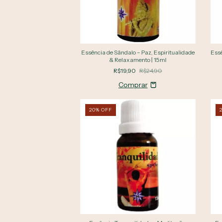
Essência de Sândalo – Paz, Espiritualidade
Essê
& Relaxamento | 15ml
R$19,90
R$24,90
20
%
OFF