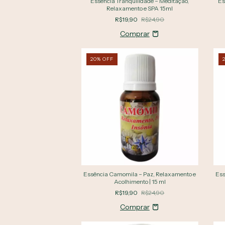
Essência Tranquilidade – Meditação,
Es
Relaxamento e SPA 15ml
R$19,90
R$24,90
20
%
OFF
Essência Camomila – Paz, Relaxamento e
Ess
Acolhimento | 15 ml
R$19,90
R$24,90