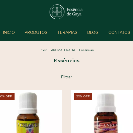
INICIO
PRODUTOS
TERAPIAS
BLOG
CONTATOS
Início
.
AROMATERAPIA
.
Essências
Essências
Filtrar
20
%
OFF
20
%
OFF