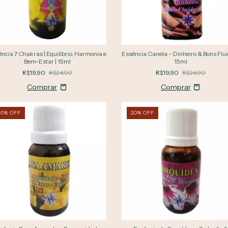
ncia 7 Chakras | Equilíbrio, Harmonia e
Essência Canela – Dinheiro & Bons Flui
Bem-Estar | 15ml
15ml
R$19,90
R$24,90
R$19,90
R$24,90
20
%
OFF
20
%
OFF