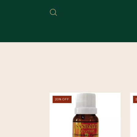
20
%
OFF