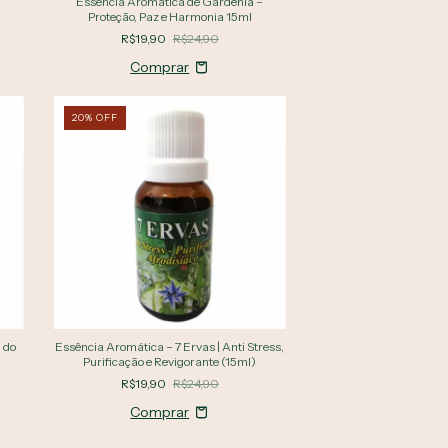
&
Essência Aromática de Gardênia –
Proteção, Paz e Harmonia 15ml
R$19,90
R$24,90
20
%
OFF
 do
Essência Aromática – 7 Ervas | Anti Stress,
Purificação e Revigorante (15ml)
R$19,90
R$24,90