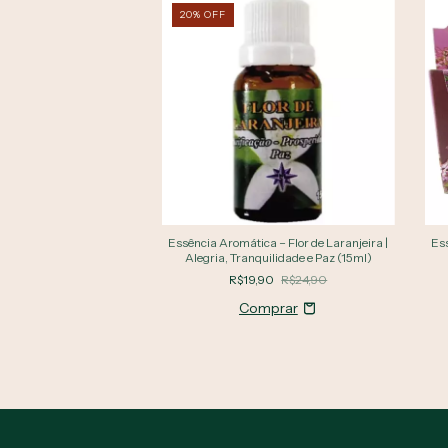
20
%
OFF
Essência Aromática – Flor de Laranjeira |
Ess
Alegria, Tranquilidade e Paz (15ml)
R$19,90
R$24,90