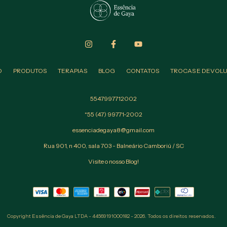
O
PRODUTOS
TERAPIAS
BLOG
CONTATOS
TROCAS E DEVOL
5547997712002
*55 (47) 99771-2002
essenciadegaya8@gmail.com
Rua 901, n 400, sala 703 - Balneário Camboriú / SC
Visite o nosso Blog!
Copyright Essência de Gaya LTDA - 44569191000182 - 2026. Todos os direitos reservados.